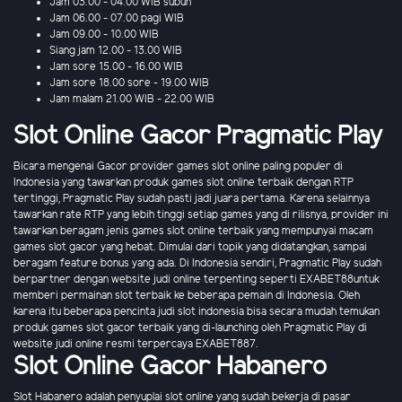
Jam 03.00 - 04.00 WIB subuh
Jam 06.00 - 07.00 pagi WIB
Jam 09.00 - 10.00 WIB
Siang jam 12.00 - 13.00 WIB
Jam sore 15.00 - 16.00 WIB
Jam sore 18.00 sore - 19.00 WIB
Jam malam 21.00 WIB - 22.00 WIB
Slot Online Gacor Pragmatic Play
Bicara mengenai Gacor provider games slot online paling populer di
Indonesia yang tawarkan produk games slot online terbaik dengan RTP
tertinggi, Pragmatic Play sudah pasti jadi juara pertama. Karena selainnya
tawarkan rate RTP yang lebih tinggi setiap games yang di rilisnya, provider ini
tawarkan beragam jenis games slot online terbaik yang mempunyai macam
games slot gacor yang hebat. Dimulai dari topik yang didatangkan, sampai
beragam feature bonus yang ada. Di Indonesia sendiri, Pragmatic Play sudah
berpartner dengan website judi online terpenting seperti EXABET88untuk
memberi permainan slot terbaik ke beberapa pemain di Indonesia. Oleh
karena itu beberapa pencinta judi slot indonesia bisa secara mudah temukan
produk games slot gacor terbaik yang di-launching oleh Pragmatic Play di
website judi online resmi terpercaya EXABET887.
Slot Online Gacor Habanero
Slot Habanero adalah penyuplai slot online yang sudah bekerja di pasar