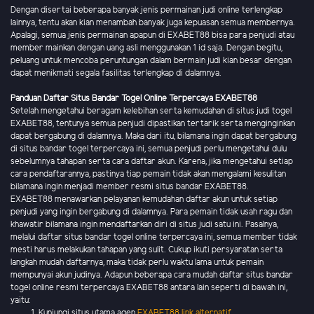
Dengan disertai beberapa banyak jenis permainan judi online terlengkap
lainnya, tentu akan kian menambah banyak juga kepuasan semua membernya.
Apalagi, semua jenis permainan apapun di EXABET88 bisa para penjudi atau
member mainkan dengan uang asli menggunakan 1 id saja. Dengan begitu,
peluang untuk mencoba peruntungan dalam bermain judi kian besar dengan
dapat menikmati segala fasilitas terlengkap di dalamnya.
Panduan Daftar Situs Bandar Togel Online Terpercaya EXABET88
Setelah mengetahui beragam kelebihan serta kemudahan di situs judi togel
EXABET88, tentunya semua penjudi dipastikan tertarik serta menginginkan
dapat bergabung di dalamnya. Maka dari itu, bilamana ingin dapat bergabung
di situs bandar togel terpercaya ini, semua penjudi perlu mengetahui dulu
sebelumnya tahapan serta cara daftar akun. Karena, jika mengetahui setiap
cara pendaftarannya, pastinya tiap pemain tidak akan mengalami kesulitan
bilamana ingin menjadi member resmi situs bandar EXABET88.
EXABET88 menawarkan pelayanan kemudahan daftar akun untuk setiap
penjudi yang ingin bergabung di dalamnya. Para pemain tidak usah ragu dan
khawatir bilamana ingin mendaftarkan diri di situs judi satu ini. Pasalnya,
melalui daftar situs bandar togel online terpercaya ini, semua member tidak
mesti harus melakukan tahapan yang sulit. Cukup ikuti persyaratan serta
langkah mudah daftarnya, maka tidak perlu waktu lama untuk pemain
mempunyai akun judinya. Adapun beberapa cara mudah daftar situs bandar
togel online resmi terpercaya EXABET88 antara lain seperti di bawah ini,
yaitu:
Kunjungi situs utama agen
EXABET88 link alternatif
.