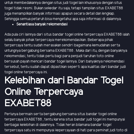
untuk membedakannya dengan situs judi togel lain khususnya dengan situs
togel tidak resmi. Bukan sekedar itu saja, tetapi tampilan situs EXABET88
juga menampilkan banyak informasi apapun secara detail dan lengkap.
Sehingga semua petaruh bisa mengetahui apa saja informasi di dalamnya.
Senantiasa banyak rekomendasi
Ada pula ciri lainnya dari situs bandar togel online terpercaya EXABET88 ialah
selalu banyak pihak terpercaya merekomendasikan. Beberapa pihak
terpercaya tentu sudah merasakan sendiri bagaimana kemudahan serta
untungnya bergabung bersama EXABET88 . Maka dari itu, dengan banyaknya
rekomendasi, tentu tidak perlu bagi para penjudi taruhan toto online
bersusah payah mencari bandar togel lainnya. Dari banyaknya rekomendasi
tersebut, tentu sudah dapat dipastikan seperti apa kualitas dari bandar judi
togel online terpercaya ini.
Kelebihan dari Bandar Togel
Online Terpercaya
EXABET88
Perlunya bermain serta bergabung bersama situs bandar togel online
terpercaya EXABET88 , tentu karena situs bandar judi togel ini mempunyai
berbagai kelebihan di dalamnya. Tidak heran bilamana bandar togel
terpercaya satu ini mempunyai kepercayaan di hati para peminat judi toto di