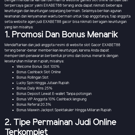
Dengan mendaftarkan dan bermain di website games slot online terbaik dan
terpercaya gacor yakni EXABET88 terang anda dapat nikmati beberapa
keuntungan dan keuntungan sepanjang bermain. Selainnya berikan agunan
keamanan dan kenyamanan waktu bermain untuk tiap anggotanya, tiap anggota
setia website agen judi EXABET88 gacor bisa nikmati beragam keuntungan
yang lain misalnya:
1. Promosi Dan Bonus Menarik
Mendaftarkan dan jadi anggota resmi di website slot Gacor EXABET88
terang benar-benar memberikan keuntungan, karena Anda dapat
memperoleh penawaran berbentuk promo dan bonus menarik dengan
keseluruhan miliaran rupiah, misalnya:
Welcome Bonus Slot 100%
Bonus Cashback Slot Online
Bonus Rollingan Slot
Lucky Spin Hingga Jutaan Rupiah
Bonus Daily Wins 25%
Bonus Deposit Lewat E-wallet Tanpa potongan
Bonus VIP Anggota 10% Cashback langsung
Bonus Referal 20.3%
Bonus Maxwin Jackpot Spektakuler Hingga Miliaran Rupiah
2. Tipe Permainan Judi Online
Terkomplet