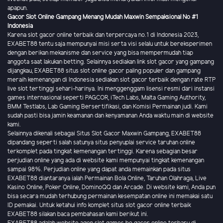
apapun.
Gacor Slot Online Gampang Menang Mudah Maxwin Sempaksional No #1
Indonesia
Karena slot gacor online terbaik dan terpercaya no.1 di Indonesia 2023,
EXABET88 tentu saja mempunyai misi serta visi selalu untuk bereksperimen
dengan berikan mekanisme dan service yang bisa mempermudah tiap
anggota saat lakukan betting. Selainnya sediakan link slot gacor yang gampang
dijangkau, EXABET88 situs slot online gacor paling populer dan gampang
meraih kemenangan di Indonesia sediakan slot gacor terbaik dengan rate RTP
live slot tertinggi sehari-harinya. Ini menggenggam lisensi resmi dari instansi
games internasional seperti PAGCOR, iTech Labs, Malta Gaming Authority,
BMM Testlabs, Lab Gaming Bersertifikasi, dan Komisi Permainan judi. Kami
sudah pasti bisa jamin keamanan dan kenyamanan Anda waktu main di website
kami.
Selainnya dikenali sebagai Situs Slot Gacor Maxwin Gampang, EXABET88
dipandang seperti salah satunya situs penyuplai service taruhan online
terkomplet pada tingkat kemenangan tertinggi. Karena sebagian besar
perjudian online yang ada di website kami mempunyai tingkat kemenangan
sampai 98%. Perjudian online yang dapat anda memainkan pada situs
EXABET88 diantaranya ialah Permainan Bola Online, Taruhan Olahraga, Live
Kasino Online, Poker Online, DominoQQ dan Arcade. Di website kami, Anda pun
bisa secara mudah terhubung permainan kesempatan online ini memakai satu
ID pemakai. Untuk ketahui info komplet situs slot gacor online terbaik
EXABET88 silakan baca pembahasan kami berikut ini.