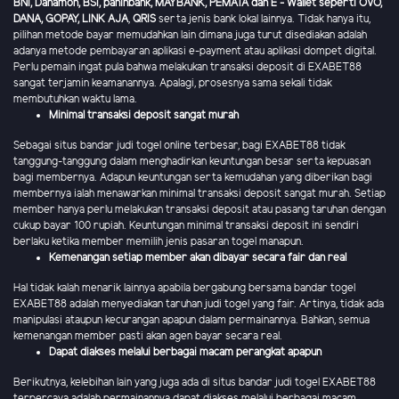
BNI, Danamon, BSI, paninbank, MAYBANK, PEMATA dan E - Wallet seperti OVO,
DANA, GOPAY, LINK AJA
,
QRIS
serta jenis bank lokal lainnya. Tidak hanya itu,
pilihan metode bayar memudahkan lain dimana juga turut disediakan adalah
adanya metode pembayaran aplikasi e-payment atau aplikasi dompet digital.
Perlu pemain ingat pula bahwa melakukan transaksi deposit di EXABET88
sangat terjamin keamanannya. Apalagi, prosesnya sama sekali tidak
membutuhkan waktu lama.
Minimal transaksi deposit sangat murah
Sebagai situs bandar judi togel online terbesar, bagi EXABET88 tidak
tanggung-tanggung dalam menghadirkan keuntungan besar serta kepuasan
bagi membernya. Adapun keuntungan serta kemudahan yang diberikan bagi
membernya ialah menawarkan minimal transaksi deposit sangat murah. Setiap
member hanya perlu melakukan transaksi deposit atau pasang taruhan dengan
cukup bayar 100 rupiah. Keuntungan minimal transaksi deposit ini sendiri
berlaku ketika member memilih jenis pasaran togel manapun.
Kemenangan setiap member akan dibayar secara fair dan real
Hal tidak kalah menarik lainnya apabila bergabung bersama bandar togel
EXABET88 adalah menyediakan taruhan judi togel yang fair. Artinya, tidak ada
manipulasi ataupun kecurangan apapun dalam permainannya. Bahkan, semua
kemenangan member pasti akan agen bayar secara real.
Dapat diakses melalui berbagai macam perangkat apapun
Berikutnya, kelebihan lain yang juga ada di situs bandar judi togel EXABET88
terpercaya adalah permainannya dapat diakses melalui berbagai macam