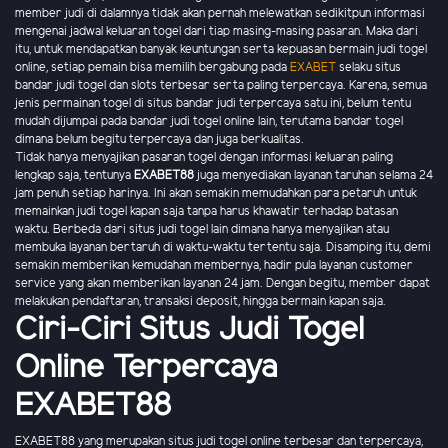
member judi di dalamnya tidak akan pernah melewatkan sedikitpun informasi
mengenai jadwal keluaran togel dari tiap masing-masing pasaran. Maka dari
itu, untuk mendapatkan banyak keuntungan serta kepuasan bermain judi togel
online, setiap pemain bisa memilih bergabung pada
EXABET
selaku situs
bandar judi togel dan slots terbesar serta paling terpercaya. Karena, semua
jenis permainan togel di situs bandar judi terpercaya satu ini, belum tentu
mudah dijumpai pada bandar judi togel online lain, terutama bandar togel
dimana belum begitu terpercaya dan juga berkualitas.
Tidak hanya menyajikan pasaran togel dengan informasi keluaran paling
lengkap saja, tentunya
EXABET88
juga menyediakan layanan taruhan selama 24
jam penuh setiap harinya. Ini akan semakin memudahkan para petaruh untuk
memainkan judi togel kapan saja tanpa harus khawatir terhadap batasan
waktu. Berbeda dari situs judi togel lain dimana hanya menyajikan atau
membuka layanan bertaruh di waktu-waktu tertentu saja. Disamping itu, demi
semakin memberikan kemudahan membernya, hadir pula layanan customer
service yang akan memberikan layanan 24 jam. Dengan begitu, member dapat
melakukan pendaftaran, transaksi deposit, hingga bermain kapan saja.
Ciri-Ciri Situs Judi Togel
Online Terpercaya
EXABET88
EXABET88 yang merupakan situs judi togel online terbesar dan terpercaya,