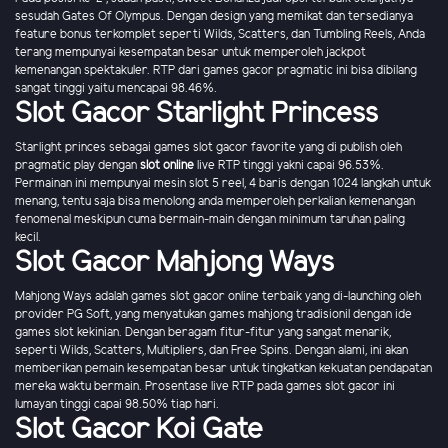
sesudah Gates Of Olympus. Dengan design yang memikat dan tersedianya
feature bonus terkomplet seperti Wilds, Scatters, dan Tumbling Reels, Anda
terang mempunyai kesempatan besar untuk memperoleh jackpot
kemenangan spektakuler. RTP dari games gacor pragmatic ini bisa dibilang
sangat tinggi yaitu mencapai 98.46%.
Slot Gacor Starlight Princess
Starlight princes sebagai games slot gacor favorite yang di publish oleh
pragmatic play dengan
slot online
live RTP tinggi yakni capai 96.53%.
Permainan ini mempunyai mesin slot 5 reel, 4 baris dengan 1024 langkah untuk
menang, tentu saja bisa menolong anda memperoleh perkalian kemenangan
fenomenal meskipun cuma bermain-main dengan minimum taruhan paling
kecil.
Slot Gacor Mahjong Ways
Mahjong Ways adalah games slot gacor online terbaik yang di-launching oleh
provider PG Soft, yang menyatukan games mahjong tradisionil dengan ide
games slot kekinian. Dengan beragam fitur-fitur yang sangat menarik,
seperti Wilds, Scatters, Multipliers, dan Free Spins. Dengan alami, ini akan
memberikan pemain kesempatan besar untuk tingkatkan kekuatan pendapatan
mereka waktu bermain. Prosentase live RTP pada games slot gacor ini
lumayan tinggi capai 98.50% tiap hari.
Slot Gacor Koi Gate