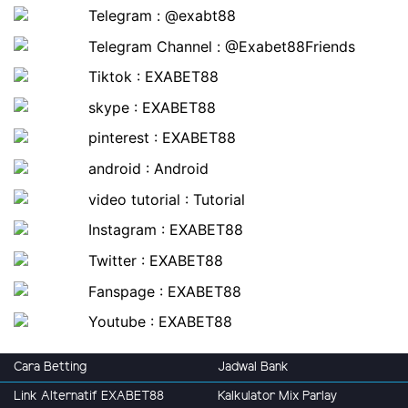
Telegram : @exabt88
Telegram Channel : @Exabet88Friends
Tiktok : EXABET88
skype : EXABET88
pinterest : EXABET88
android : Android
video tutorial : Tutorial
Instagram : EXABET88
Twitter : EXABET88
Fanspage : EXABET88
Youtube : EXABET88
Cara Betting
Jadwal Bank
Link Alternatif EXABET88
Kalkulator Mix Parlay