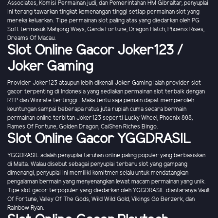
Associates, Komisi Permainan judi, dan Pemerintahan HM Gibraltar, penyuplai
ini terang tawarkan tingkat kemenangan tinggi setiap permainan slot yang
mereka keluarkan. Tipe permainan slot paling atas yang diedarkan oleh PG
Soft termasuk Mahjong Ways, Ganda Fortune, Dragon Hatch, Phoenix Rises,
Dreams Of Macau.
Slot Online Gacor Joker123 /
Joker Gaming
Provider Joker123 ataupun lebih dikenali Joker Gaming ialah provider slot
gacor terpenting di Indonesia yang sediakan permainan slot terbaik dengan
RTP dan Winrate tertinggi . Maka tentu saja pemain dapat memperoleh
keuntungan sampai beberapa ratus juta rupiah cuma secara bermain
permainan online terbitan Joker123 seperti Lucky Wheel, Phoenix 888,
Flames Of Fortune, Golden Dragon, CaiShen Riches Bingo.
Slot Online Gacor YGGDRASIL
YGGDRASIL adalah penyuplai taruhan online paling populer yang berbasiskan
di Malta. Walau disebut sebagai penyuplai terbaru slot yang gampang
dimenangi, penyuplai ini memiliki komitmen selalu untuk mendatangkan
pengalaman bermain yang menyenangkan lewat macam permainan yang unik.
Tipe slot gacor terpopuler yang diedarkan oleh YGGDRASIL diantaranya Vault
Of Fortune, Valley Of The Gods, Wild Wild Gold, Vikings Go Berzerk, dan
Rainbow Ryan.