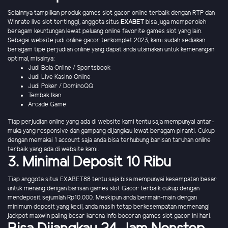
Selainnya tampilkan produk games slot gacor online terbaik dengan RTP dan
Winrate live slot tertinggi, anggota situs
EXABET
bisa juga memperoleh
beragam keuntungan lewat peluang online favorite games slot yang lain.
Sebagai website judi online gacor terkomplet 2023, kami sudah sediakan
beragam tipe perjudian online yang dapat anda utamakan untuk kemenangan
optimal, misalnya:
Judi Bola Online / Sportsbook
Judi Live Kasino Online
Judi Poker / DominoQQ
Tembak Ikan
Arcade Game
Tiap perjudian online yang ada di website kami tentu saja mempunyai antar-
muka yang responsive dan gampang dijangkau lewat beragam piranti. Cukup
dengan memakai 1 account saja anda bisa terhubung barisan taruhan online
terbaik yang ada di website kami.
3. Minimal Deposit 10 Ribu
Tiap anggota situs EXABET88 tentu saja bisa mempunyai kesempatan besar
untuk menang dengan barisan games slot Gacor terbaik cukup dengan
mendeposit sejumlah Rp10.000. Meskipun anda bermain-main dengan
minimum deposit yang kecil, anda masih tetap berkesempatan memenangi
jackpot maxwin paling besar karena info bocoran games slot gacor ini hari.